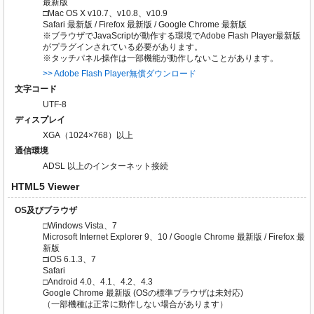
最新版
□Mac OS X v10.7、v10.8、v10.9
Safari 最新版 / Firefox 最新版 / Google Chrome 最新版
※ブラウザでJavaScriptが動作する環境でAdobe Flash Player最新版
がプラグインされている必要があります。
※タッチパネル操作は一部機能が動作しないことがあります。
>> Adobe Flash Player無償ダウンロード
文字コード
UTF-8
ディスプレイ
XGA（1024×768）以上
通信環境
ADSL 以上のインターネット接続
HTML5 Viewer
OS及びブラウザ
□Windows Vista、7
Microsoft Internet Explorer 9、10 / Google Chrome 最新版 / Firefox 最
新版
□iOS 6.1.3、7
Safari
□Android 4.0、4.1、4.2、4.3
Google Chrome 最新版 (OSの標準ブラウザは未対応)
（一部機種は正常に動作しない場合があります）