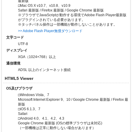
最新版
□Mac OS X v10.7、v10.8、v10.9
Safari 最新版 / Firefox 最新版 / Google Chrome 最新版
※ブラウザでJavaScriptが動作する環境でAdobe Flash Player最新版
がプラグインされている必要があります。
※タッチパネル操作は一部機能が動作しないことがあります。
>> Adobe Flash Player無償ダウンロード
文字コード
UTF-8
ディスプレイ
XGA（1024×768）以上
通信環境
ADSL 以上のインターネット接続
HTML5 Viewer
OS及びブラウザ
□Windows Vista、7
Microsoft Internet Explorer 9、10 / Google Chrome 最新版 / Firefox 最
新版
□iOS 6.1.3、7
Safari
□Android 4.0、4.1、4.2、4.3
Google Chrome 最新版 (OSの標準ブラウザは未対応)
（一部機種は正常に動作しない場合があります）