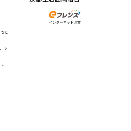
計など
ること
ット