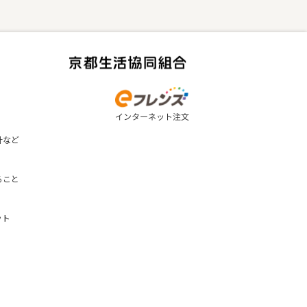
計など
ること
ット