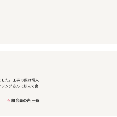
ました。工事の際は職人
ウジングさんに頼んで良
。
組合員の声 一覧