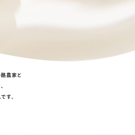
の酪農家と
た、
乳です。