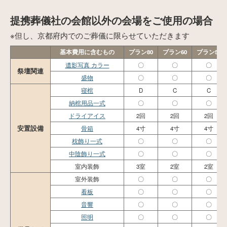
提携葬儀社の会館以外の会場をご使用の場合
※但し、京都府内でのご葬儀に限らせていただきます
基本費用に含むもの
プラン80
プラン60
プラン50
遺影写真 カラー
〇
〇
〇
祭壇関連
盛物
〇
〇
〇
寝棺
D
C
C
納棺用品一式
〇
〇
〇
ドライアイス
2回
2回
2回
安置設備
骨箱
4寸
4寸
4寸
枕飾り一式
〇
〇
〇
中陰飾り一式
〇
〇
〇
室内装飾
3室
2室
2室
室外装飾
〇
〇
〇
看板
〇
〇
〇
音響
〇
〇
〇
照明
〇
〇
〇