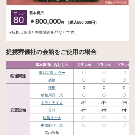
基本費用
プラン
80
800,000
本体
（税込880,000円）
円
※写真は祭壇と祭壇関連用品などです。
提携葬儀社の会館をご使用の場合
基本費用に含むもの
プラン80
プラン60
プラン50
遺影写真 カラー
〇
〇
〇
祭壇関連
盛物
〇
〇
〇
寝棺
D
C
C
納棺用品一式
〇
〇
〇
ドライアイス
2回
2回
2回
安置設備
骨箱
4寸
4寸
4寸
枕飾り一式
〇
〇
〇
中陰飾り一式
〇
〇
〇
室内装飾
-
-
-