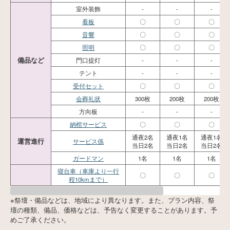
室外装飾
-
-
-
看板
〇
〇
〇
音響
〇
〇
〇
照明
〇
〇
〇
備品など
門口提灯
-
-
-
テント
-
-
-
受付セット
〇
〇
〇
会葬礼状
300枚
200枚
200枚
方向板
-
-
-
納棺サービス
〇
〇
〇
通夜2名
通夜1名
通夜1名
運営進行
サービス係
当日2名
当日2名
当日2名
ガードマン
1名
1名
1名
寝台車（車庫より一行
〇
〇
〇
程10kmまで）
※祭壇・備品などは、地域により異なります。また、プラン内容、祭
壇の種類、備品、価格などは、予告なく変更することがあります。予
めご了承ください。