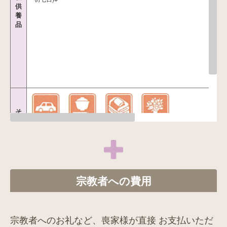
供
養
品
そ
の
ハイヤー
料理
貸布団
追加の供
他
花・盛篭
など
宗教者への費用
宗教者へのお礼など、喪家様が直接 お支払いただ