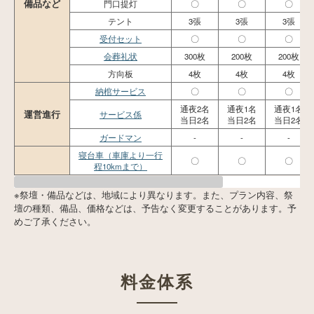
備品など
門口提灯
〇
〇
〇
テント
3張
3張
3張
受付セット
〇
〇
〇
会葬礼状
300枚
200枚
200枚
方向板
4枚
4枚
4枚
納棺サービス
〇
〇
〇
通夜2名
通夜1名
通夜1名
運営進行
サービス係
当日2名
当日2名
当日2名
ガードマン
-
-
-
寝台車（車庫より一行
〇
〇
〇
程10kmまで）
※祭壇・備品などは、地域により異なります。また、プラン内容、祭
壇の種類、備品、価格などは、予告なく変更することがあります。予
めご了承ください。
料金体系