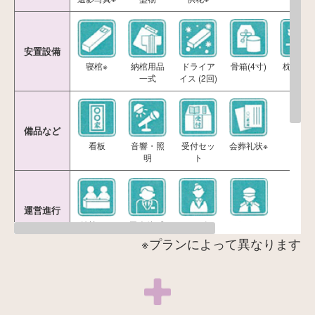
安置設備
寝棺※
納棺用品
ドライア
骨箱(4寸)
枕飾り
一式
イス (2回)
式
備品など
看板
音響・照
受付セッ
会葬礼状※
明
ト
運営進行
納棺サー
司会他 式
サービス
ガードマ
ビス
進行
係※
ン※
※プランによって異なります
寝台自動
その他