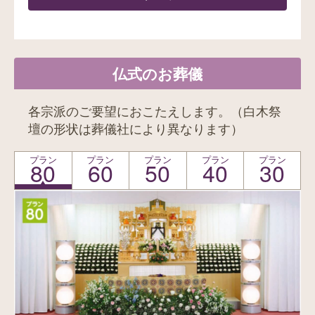
仏式のお葬儀
各宗派のご要望におこたえします。（白木祭
壇の形状は葬儀社により異なります）
プラン
プラン
プラン
プラン
プラン
80
60
50
40
30