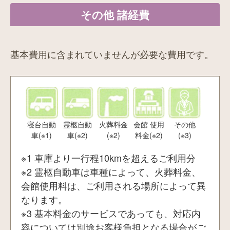
車（車庫
より一行
その他 諸経費
程10kmま
で）
基本費用に含まれていませんが必要な費用です。
寝台自動
霊柩自動
火葬料金
会館 使用
その他
車(※1)
車(※2)
(※2)
料金(※2)
(※3)
※1 車庫より一行程10kmを超えるご利用分
※2 霊柩自動車は車種によって、火葬料金、
会館使用料は、ご利用される場所によって異
なります。
※3 基本料金のサービスであっても、対応内
容については別途お客様負担となる場合がご