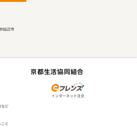
京田辺市
計など
ること