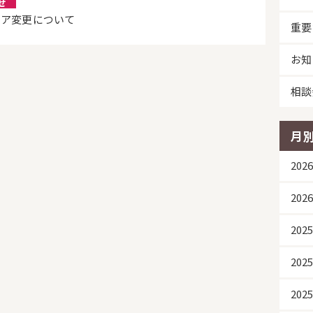
せ
リア変更について
重要
お知
相談
月
20
20
202
202
20