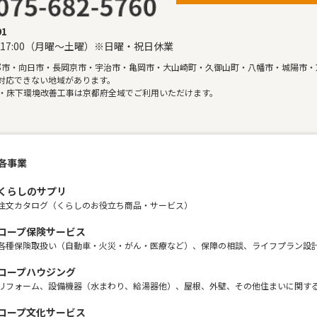
91
〜17:00（月曜〜土曜）※日曜・祝日休業
都市・向日市・長岡京市・宇治市・亀岡市・大山崎町・久御山町・八幡市・城陽市・
対応できない地域があります。
・床下環境改善工事は京都府全域でご利用いただけます。
各事業
くらしのサプリ
注文カタログ（くらしのお役立ち商品・サービス）
コープ保険サービス
各種保険取扱い（自動車・火災・がん・医療など）、保障の相談、ライフプラン設
コープハウジング
リフォーム、設備機器（水まわり、給湯器他）、屋根、外壁、その他住まいに関す
コープ文化サービス