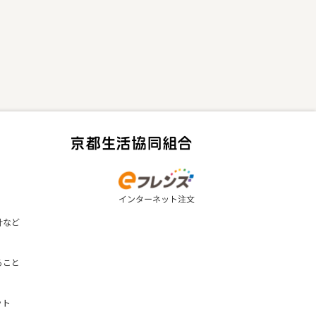
計など
ること
ット