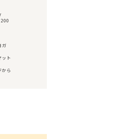
r
200
ヨガ
マット
ジから