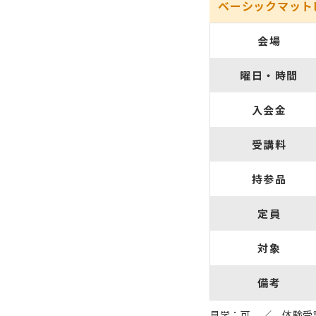
ベーシックマット
会場
曜日・時間
入会金
受講料
持参品
定員
対象
備考
見学：可 ／ 体験受