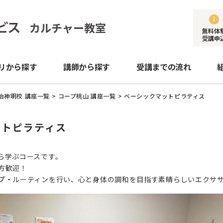
無料体
受講申
リから探す
講師から探す
受講までの流れ
治神明校 講座一覧
>
コープ桃山 講座一覧
>
ベーシックマットピラティス
ットピラティス
ら学ぶコースです。
方歓迎！
プ・ルーティンを行い、心と身体の調和を目指す素晴らしいエクサ