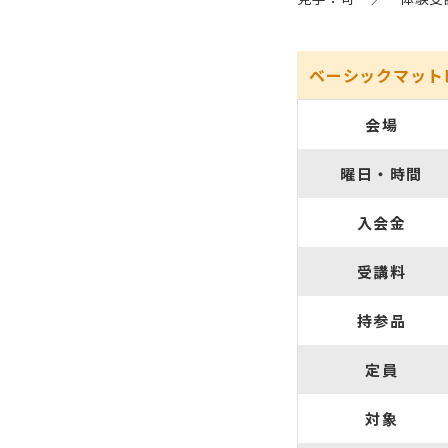
ベーシックマット
会場
曜日・時間
入会金
受講料
持参品
定員
対象