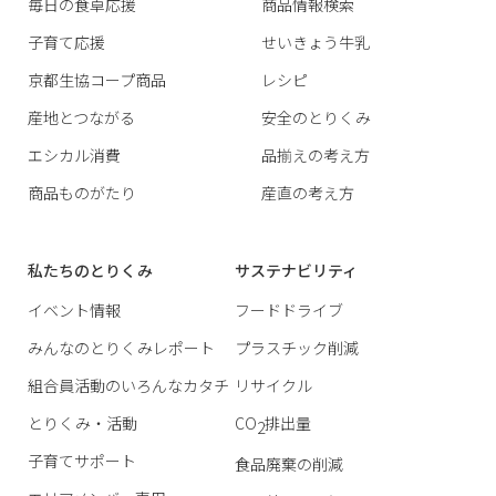
毎日の食卓応援
商品情報検索
子育て応援
せいきょう牛乳
京都生協コープ商品
レシピ
産地とつながる
安全のとりくみ
エシカル消費
品揃えの考え方
商品ものがたり
産直の考え方
私たちのとりくみ
サステナビリティ
イベント情報
フードドライブ
みんなのとりくみレポート
プラスチック削減
組合員活動のいろんなカタチ
リサイクル
とりくみ・活動
CO
排出量
2
子育てサポート
食品廃棄の削減