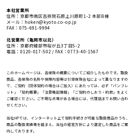
本社営業所
住所：京都市南区吉祥院石原上川原町1-2 本部B棟
メール：
hoken@kyoto.co-op.jp
FAX：075-691-9994
北営業所
（亀岡市以北）
住所：京都府綾部市桜が丘3丁目5-2
電話：
0120-017-502
/ FAX：0773-40-1567
このホームページは、各保険の概要についてご紹介したものです。取扱
商品、各保険の名称や保障内容等は引受保険会社によって異なりますの
で、ご契約（団体契約の場合はご加入）にあたっては、必ず「パンフレ
ット」「契約概要」「注意喚起情報」「ご契約のしおり・約款」をよく
ご確認ください。ご不明な点等がある場合には、代理店までお問い合わ
せください。
当社HPでは、インターネット上で契約手続きが可能な取扱商品のうち、
商品の取扱実績等を踏まえ、当社の経営方針により選定した商品をご案
内しております。