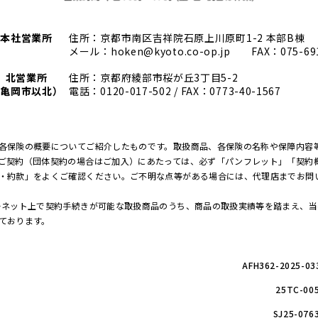
本社営業所
住所：京都市南区吉祥院石原上川原町1-2 本部B棟
メール：
hoken@kyoto.co-op.jp
FAX：075-69
北営業所
住所：京都府綾部市桜が丘3丁目5-2
（亀岡市以北）
電話：
0120-017-502
/ FAX：0773-40-1567
各保険の概要についてご紹介したものです。取扱商品、各保険の名称や保障内容
ご契約（団体契約の場合はご加入）にあたっては、必ず「パンフレット」「契約
・約款」をよくご確認ください。ご不明な点等がある場合には、代理店までお問
ーネット上で契約手続きが可能な取扱商品のうち、商品の取扱実績等を踏まえ、
ております。
AFH362-2025-03
25TC-0
SJ25-07