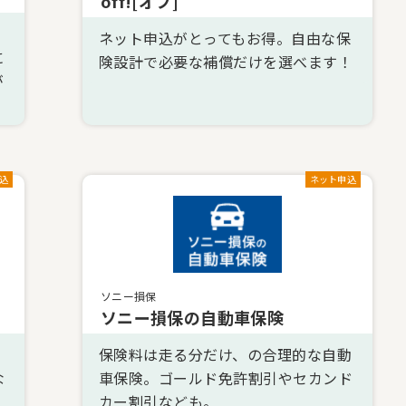
off![オフ]
ネット申込がとってもお得。自由な保
に
険設計で必要な補償だけを選べます！
が
込
ネット申込
ソニー損保
ソニー損保の自動車保険
保険料は走る分だけ、の合理的な自動
な
車保険。ゴールド免許割引やセカンド
カー割引なども。