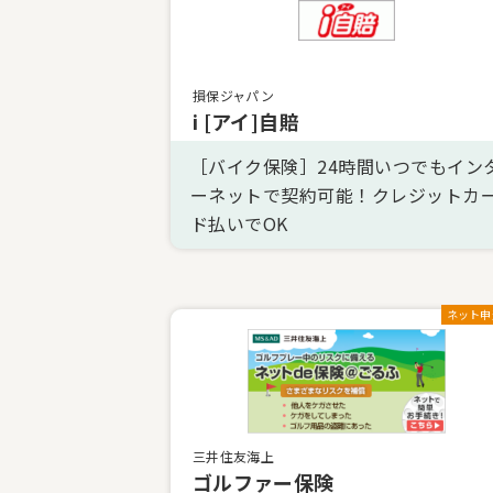
損保ジャパン
i [アイ]自賠
［バイク保険］24時間いつでもイン
ーネットで契約可能！クレジットカ
ド払いでOK
ネット申
三井住友海上
ゴルファー保険