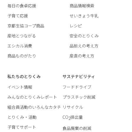
毎日の食卓応援
商品情報検索
子育て応援
せいきょう牛乳
京都生協コープ商品
レシピ
産地とつながる
安全のとりくみ
エシカル消費
品揃えの考え方
商品ものがたり
産直の考え方
私たちのとりくみ
サステナビリティ
イベント情報
フードドライブ
みんなのとりくみレポート
プラスチック削減
組合員活動のいろんなカタチ
リサイクル
とりくみ・活動
CO
排出量
2
子育てサポート
食品廃棄の削減