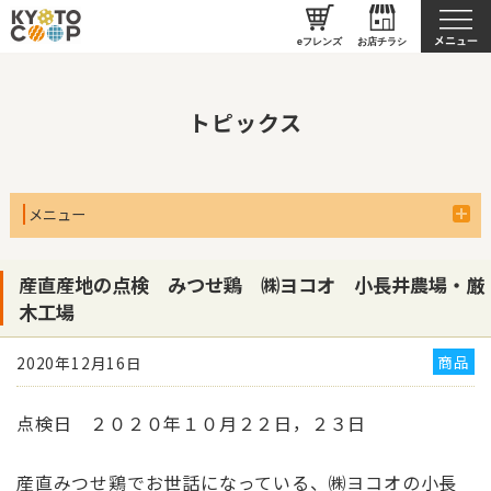
京都生協について
eフレンズ
お店チラシ
トピックス
メニュー
産直産地の点検 みつせ鶏 ㈱ヨコオ 小長井農場・厳
木工場
商品
2020年12月16日
点検日 ２０２０年１０月２２日，２３日
産直みつせ鶏でお世話になっている、㈱ヨコオの小長