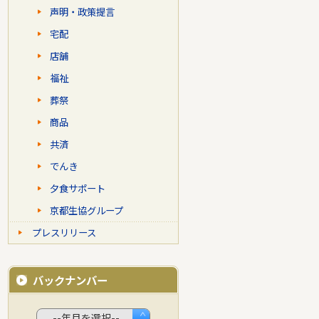
声明・政策提言
宅配
店舗
福祉
葬祭
商品
共済
でんき
夕食サポート
京都生協グループ
プレスリリース
バックナンバー