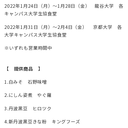
2022年
1
月
24
日（月）～
1
月
28
日（金） 龍谷大学 各
キャンパス大学生協食堂
2022年
1
月
31
日（月）～
2
月
4
日（金） 京都大学 各
大学キャンパス大学生協食堂
※いずれも営業時間中
【 提供商品 】
1.白みそ 石野味噌
2.にしん姿煮 やぐ羅
3.丹波黒豆 ヒロツク
4.新丹波黒豆きな粉 キングフーズ