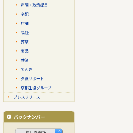
声明・政策提言
宅配
店舗
福祉
葬祭
商品
共済
でんき
夕食サポート
京都生協グループ
プレスリリース
バックナンバー