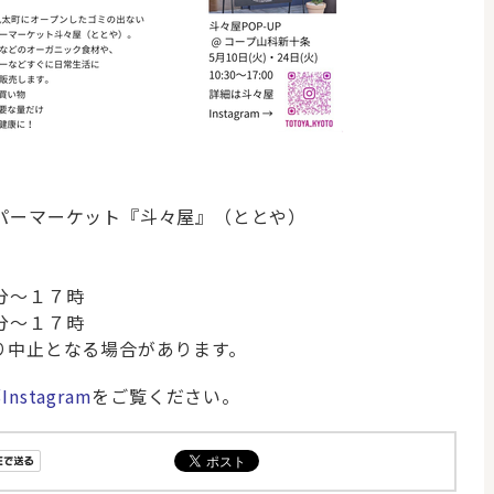
パーマーケット『斗々屋』（ととや）
分～１７時
分～１７時
り中止となる場合があります。
nstagram
をご覧ください。