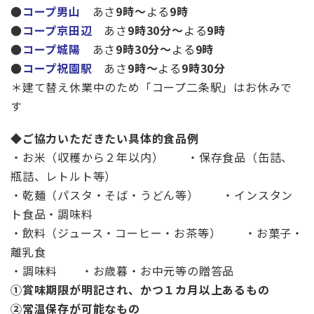
●
コープ男山
あさ
9時～
よる
9時
●
コープ京田辺
あさ
9時30分～
よる
9時
●
コープ城陽
あさ
9時30分～
よる
9時
●
コープ祝園駅
あさ
9時～
よる
9時30分
＊建て替え休業中のため「コープ二条駅」はお休みで
す
◆
ご協力いただきたい具体的食品例
・お米（収穫から２年以内） ・保存食品（缶詰、
瓶詰、レトルト等）
・乾麺（パスタ・そば・うどん等） ・インスタン
ト食品・調味料
・飲料（ジュース・コーヒー・お茶等） ・お菓子・
離乳食
・調味料 ・お歳暮・お中元等の贈答品
①
賞味期限が明記され、かつ１カ月以上あるもの
②常温保存が可能なもの