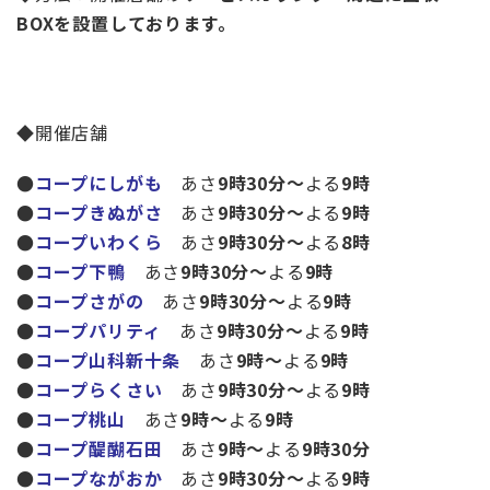
BOXを設置しております。
◆開催店舗
●
コープにしがも
あさ
9時30分～
よる
9時
●
コープきぬがさ
あさ
9時30分～
よる
9時
●
コープいわくら
あさ
9時30分～
よる
8時
●
コープ下鴨
あさ
9時30分～
よる
9時
●
コープさがの
あさ
9時30分～
よる
9時
●
コープパリティ
あさ
9時30分～
よる
9時
●
コープ山科新十条
あさ
9時～
よる
9時
●
コープらくさい
あさ
9時30分～
よる
9時
●
コープ桃山
あさ
9時～
よる
9時
●
コープ醍醐石田
あさ
9時～
よる
9時30分
●
コープながおか
あさ
9時30分～
よる
9時