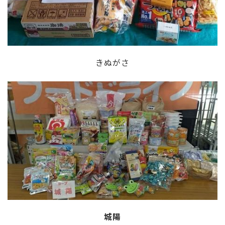
きぬがさ
城陽