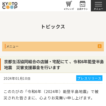
京都生協について
eフレンズ
お店チラシ
トピックス
メニュー
京都生活協同組合の店舗・宅配にて 、令和6年能登半島
地震 災害支援募金を行います
プレスリリース
2024年01月10日
このたびの「令和
6
年（
2024
年）能登半島地震」で被
災された皆さまに、心よりお見舞い申し上げます。