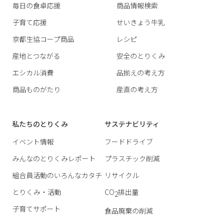
毎日の食卓応援
商品情報検索
子育て応援
せいきょう牛乳
京都生協コープ商品
レシピ
産地とつながる
安全のとりくみ
エシカル消費
品揃えの考え方
商品ものがたり
産直の考え方
私たちのとりくみ
サステナビリティ
イベント情報
フードドライブ
みんなのとりくみレポート
プラスチック削減
組合員活動のいろんなカタチ
リサイクル
とりくみ・活動
CO
排出量
2
子育てサポート
食品廃棄の削減