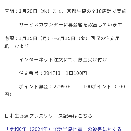
店舗：3月
20
日（水）まで、京都生協の全
18
店舗で実施
サービスカウンターに募金箱を設置しています
宅配：1月
15
日（月）～
3
月
15
日（金）回収の注文用
紙 および
インターネット注文にて、募金受け付け
注文番号：
294713
1
口
100
円
ポイント募金：
279978
1
口
100
ポイント（
100
円）
日本生協連プレスリリース記事はこちら
「令和6年（2024年）能登半島地震」の被害に対する