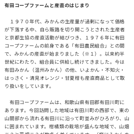
有田コープファームと産直のはじまり
１９７０年代、みかんの生産量が過剰になって価格
が下落する中、自ら販路を切り開こうとされた生産者
と京都生協の産直活動が結びつき、１９７６年に有田
コープファームの前身である「有田農民組合」との間
で、みかんの産直が始まりました（※１）。以来約半
世紀にわたり、組合員に供給し続けてきました。今は
有田みかん（温州みかん）の他、いよかん・不知火・
はっさく・清見オレンジ・甘夏柑も産直商品として取
り扱いをしています。
有田コープファームは、和歌山県有田郡有田川町に
あります。今回訪問した地域は有田川町の西部で、東の
山間部から流れる有田川に沿って町並みがひろがり、山
に囲まれています。柑橘類の栽培が盛んな地域で、山畑