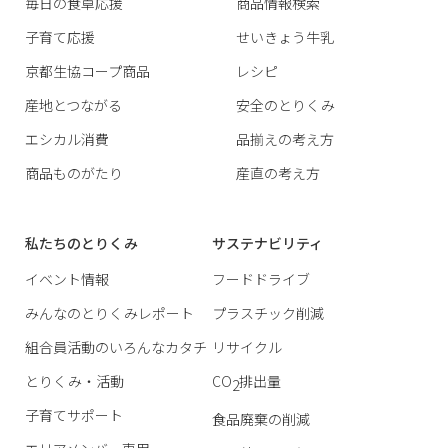
毎日の食卓応援
商品情報検索
子育て応援
せいきょう牛乳
京都生協コープ商品
レシピ
産地とつながる
安全のとりくみ
エシカル消費
品揃えの考え方
商品ものがたり
産直の考え方
私たちのとりくみ
サステナビリティ
イベント情報
フードドライブ
みんなのとりくみレポート
プラスチック削減
組合員活動のいろんなカタチ
リサイクル
とりくみ・活動
CO
排出量
2
子育てサポート
食品廃棄の削減