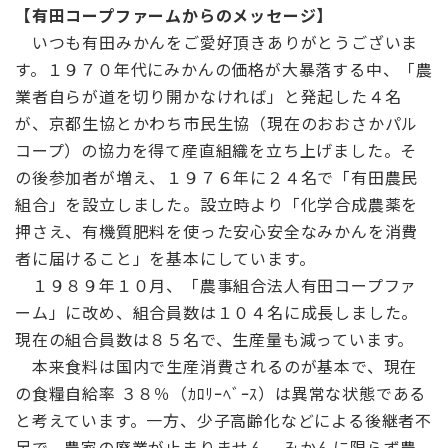
【有田コープファームからのメッセージ】
いつも有田みかんをご愛好頂きありがとうございま
す。１９７０年代にみかんの価格が大暴落する中、「農
業者自らが道を切り開かなければ」と発起した４名
が、京都生協とかわち市民生協（現在のおおさかパル
コープ）の協力を得て産直組織を立ち上げました。そ
の後参加者が増え、１９７６年に２４名で「有田農民
組合」を設立しました。設立時より「化学合成農薬を
押さえ、有機質肥料を使った安心安全なみかんを消費
者に届けること」を基本にしています。
１９８９年１０月、「農事組合法人有田コープファ
ーム」に改め、組合員数は１０４名に成長しました。
現在の組合員数は８５名で、生産量も減っています。
本来食料は国内で生産消費されるのが基本で、現在
の食糧自給率 ３８％（ｶﾛﾘｰﾍﾞｰｽ）は異常な状態である
と考えています。一方、少子高齢化などによる後継者不
足で、農家の廃業が止まりません。みかんに限らず農