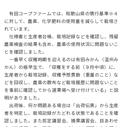
有田コープファームでは、和歌山県の慣行基準※４
に対して、農薬、化学肥料の使用量を減らして栽培さ
れています。
仕様書と生産者台帳、栽培記録などを確認し、残留
農薬検査の結果も含め、農薬の使用状況に問題ないこ
とを確認しました。
一番早く収穫時期を迎えるのは有田みかん（温州み
かん）の極早生で、「収穫をする前（９月中頃）に、
生産者から栽培記録、収穫予想貫数（重量のこと）な
どを回収し、農薬の散布など栽培履歴に問題ないこと
を事前に確認してから選果場へ受け付けている」と説
明がありました。
出荷後、何か問題ある場合は「出荷伝票」から生産
者を特定し、栽培記録がたどれる状態であることを確
認しました。また剪定講習会、摘果講習会、目あわせ