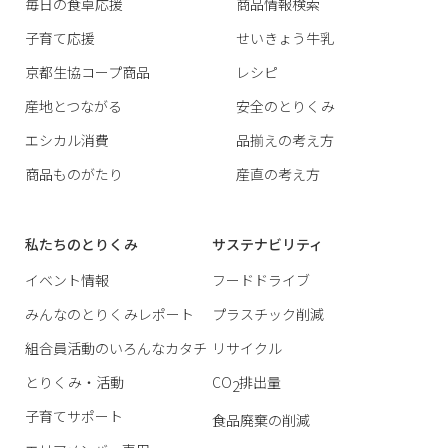
毎日の食卓応援
商品情報検索
子育て応援
せいきょう牛乳
京都生協コープ商品
レシピ
産地とつながる
安全のとりくみ
エシカル消費
品揃えの考え方
商品ものがたり
産直の考え方
私たちのとりくみ
サステナビリティ
イベント情報
フードドライブ
みんなのとりくみレポート
プラスチック削減
組合員活動のいろんなカタチ
リサイクル
とりくみ・活動
CO
排出量
2
子育てサポート
食品廃棄の削減