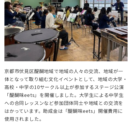
京都市伏見区醍醐地域で地域の人々の交流、地域が一
体となって取り組む文化イベントとして、地域の大学・
高校・中学の
10
サークル以上が参加するステージ公演
「醍醐味
eets
」を開催しました。大学生による中学生
への合同レッスンなど参加団体同士や地域との交流を
はかっています。助成金は「醍醐味
eets
」開催費用に
使用されました。