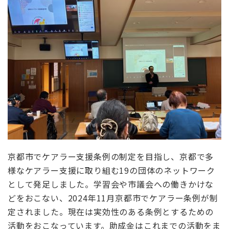
京都市でケアラー支援条例の制定を目指し、京都で多
様なケアラー支援に取り組む
19
の団体のネットワーク
として発足しました。学習会や市議会への働きかけな
どをおこない、
2024
年
11
月京都市でケアラー条例が制
定されました。現在は
実効性
のある条例とするための
活動をおこなっています。助成金はこれまでの活動をま