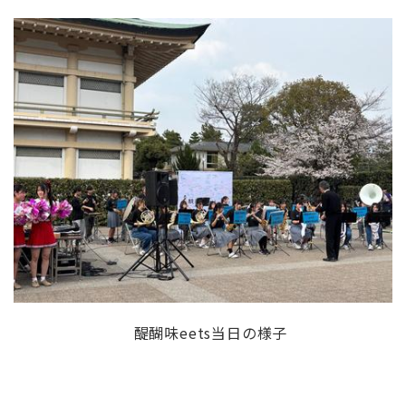
醍醐味
eets
当日の様子